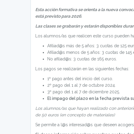
Esta acción formativa se orienta a la nueva convoc
está previsto para 2026.
Las clases se grabarán y estarán disponibles dura
Los alumnos/as que realicen este curso pueden hac
Afiliad@s más de 5 años: 3 cuotas de 125 eur
Afiliad@s menos de 5 años: 3 cuotas de 145 
No afiliad@s: 3 cuotas de 165 euros.
Los pagos se realizarán en las siguientes fechas:
1º pago antes del inicio del curso.
2º pago del 1 al 7 de octubre 2024.
3º pago del 1 al 7 de diciembre 2025.
El impago del plazo en la fecha prevista 
Los alumnos/as que hayan realizado con anterior
de 50 euros (en concepto de materiales)
Se permite a l@s interesad@s que deseen acogerse 