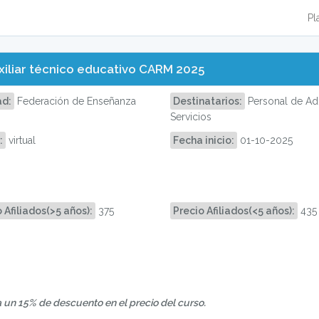
Pl
xiliar técnico educativo CARM 2025
ad:
Federación de Enseñanza
Destinatarios:
Personal de Adm
Servicios
:
virtual
Fecha inicio:
01-10-2025
 Afiliados(>5 años):
375
Precio Afiliados(<5 años):
435
ca un 15% de descuento en el precio del curso.