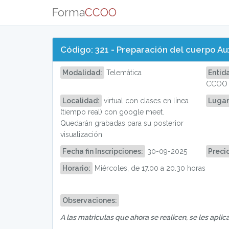
Forma
CCOO
Código: 321 - Preparación del cuerpo Au
Modalidad:
Telemática
Entid
CCOO
Localidad:
virtual con clases en línea
Lugar
(tiempo real) con google meet.
Quedarán grabadas para su posterior
visualización
Fecha fin Inscripciones:
30-09-2025
Precio
Horario:
Miércoles, de 17.00 a 20.30 horas
Observaciones:
A las matriculas que ahora se realicen, se les apli