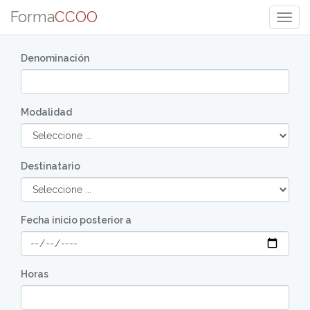
Forma
CCOO
Togg
Navig
Denominación
Modalidad
Destinatario
Fecha inicio posterior a
Horas